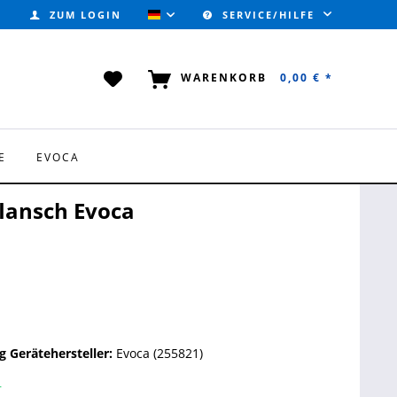
ZUM LOGIN
SERVICE/HILFE
VALVOTEC (DEUTSCH)
WARENKORB
0,00 € *
E
EVOCA
lansch Evoca
 Gerätehersteller:
Evoca (255821)
r