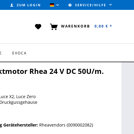
ZUM LOGIN
SERVICE/HILFE
VALVOTEC (DEUTSCH)
WARENKORB
0,00 € *
E
EVOCA
ktmotor Rhea 24 V DC 50U/m.
Luce X2, Luce Zero
Druckgussgehäuse
 Gerätehersteller:
Rheavendors (0090002082)