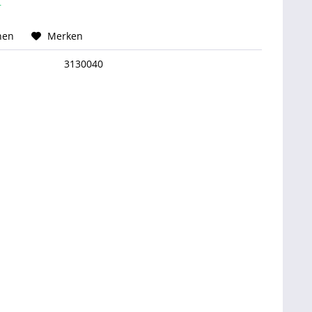
r
hen
Merken
3130040