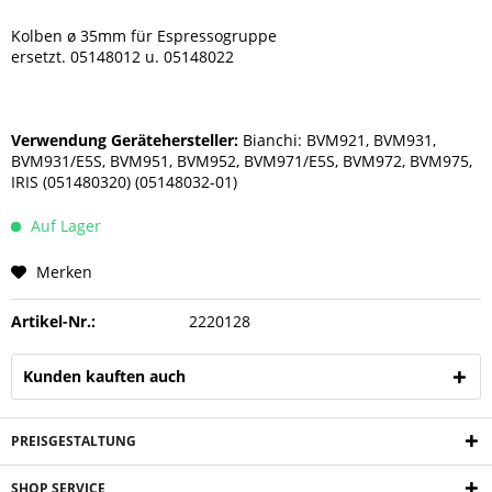
Kolben ø 35mm für Espressogruppe
ersetzt. 05148012 u. 05148022
Verwendung Gerätehersteller:
Bianchi: BVM921, BVM931,
BVM931/E5S, BVM951, BVM952, BVM971/E5S, BVM972, BVM975,
IRIS (051480320) (05148032-01)
Auf Lager
Merken
Artikel-Nr.:
2220128
Kunden kauften auch
PREISGESTALTUNG
SHOP SERVICE