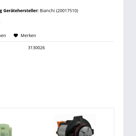
 Gerätehersteller:
Bianchi (20017510)
r
hen
Merken
3130026