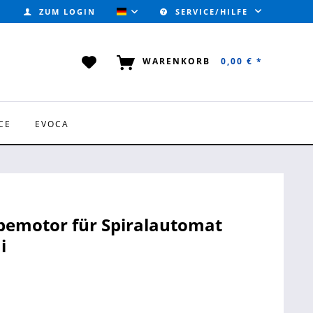
ZUM LOGIN
SERVICE/HILFE
VALVOTEC (DEUTSCH)
WARENKORB
0,00 € *
CE
EVOCA
bemotor für Spiralautomat
i