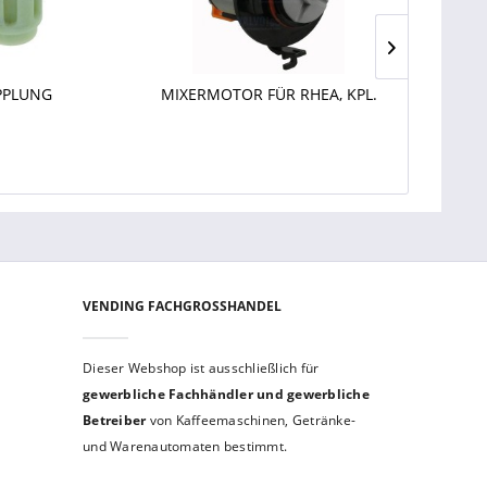
PPLUNG
MIXERMOTOR FÜR RHEA, KPL.
ABDECKU
ZW
VENDING FACHGROSSHANDEL
Dieser Webshop ist aus­schließ­lich für
gewerbliche Fach­händler und gewerb­liche
Betreiber
von Kaffeemaschinen, Getränke-
und Warenautomaten bestimmt.