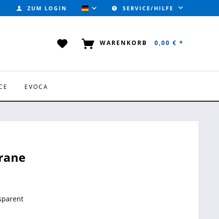
ZUM LOGIN
SERVICE/HILFE
VALVOTEC (DEUTSCH)
WARENKORB
0,00 € *
CE
EVOCA
rane
nsparent