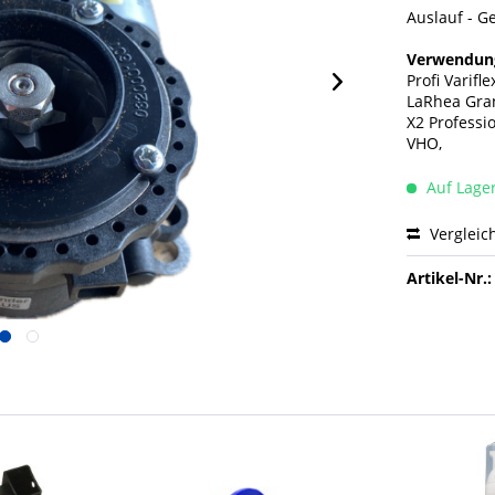
Auslauf - G
Verwendung
Profi Varif
LaRhea Gran
X2 Professi
VHO,
Auf Lage
Vergleic
Artikel-Nr.: