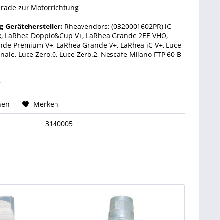
erade zur Motorrichtung
 Gerätehersteller:
Rheavendors: (0320001602PR) iC
lex, LaRhea Doppio&Cup V+, LaRhea Grande 2EE VHO,
de Premium V+, LaRhea Grande V+, LaRhea iC V+, Luce
onale, Luce Zero.0, Luce Zero.2, Nescafe Milano FTP 60 B
r
hen
Merken
3140005