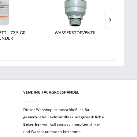
TT - 72,5 GR.
WASSERSTOPVENTIL
KOMFOR
ENDER
A
VENDING FACHGROSSHANDEL
Dieser Webshop ist aus­schließ­lich für
gewerbliche Fach­händler und gewerb­liche
Betreiber
von Kaffeemaschinen, Getränke-
und Warenautomaten bestimmt.