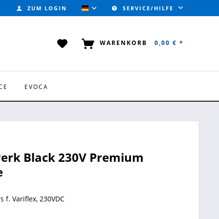
ZUM LOGIN
SERVICE/HILFE
VALVOTEC (DEUTSCH)
WARENKORB
0,00 € *
CE
EVOCA
erk Black 230V Premium
e
 f. Variflex, 230VDC