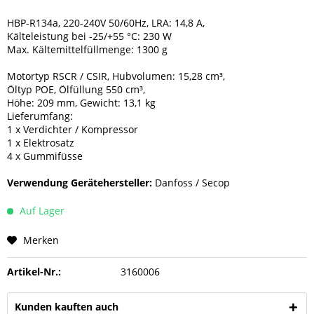
HBP-R134a, 220-240V 50/60Hz, LRA: 14,8 A,
Kälteleistung bei -25/+55 °C: 230 W
Max. Kältemittelfüllmenge: 1300 g
Motortyp RSCR / CSIR, Hubvolumen: 15,28 cm³,
Öltyp POE, Ölfüllung 550 cm³,
Höhe: 209 mm, Gewicht: 13,1 kg
Lieferumfang:
1 x Verdichter / Kompressor
1 x Elektrosatz
4 x Gummifüsse
Verwendung Gerätehersteller:
Danfoss / Secop
Auf Lager
Merken
Artikel-Nr.:
3160006
Kunden kauften auch