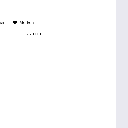
r
hen
Merken
2610010