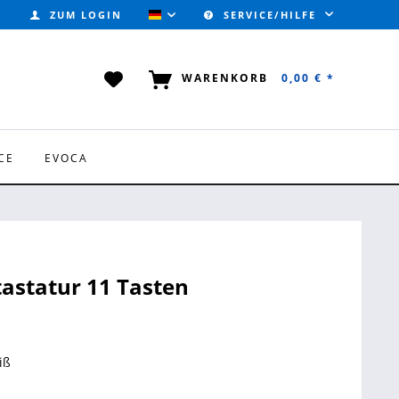
ZUM LOGIN
SERVICE/HILFE
VALVOTEC (DEUTSCH)
WARENKORB
0,00 € *
CE
EVOCA
tastatur 11 Tasten
iß