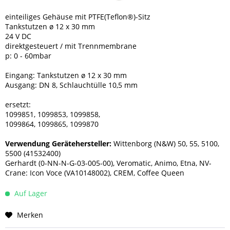
einteiliges Gehäuse mit PTFE(Teflon®)-Sitz
Tankstutzen ø 12 x 30 mm
24 V DC
direktgesteuert / mit Trennmembrane
p: 0 - 60mbar
Eingang: Tankstutzen ø 12 x 30 mm
Ausgang: DN 8, Schlauchtülle 10,5 mm
ersetzt:
1099851, 1099853, 1099858,
1099864, 1099865, 1099870
Verwendung Gerätehersteller:
Wittenborg (N&W) 50, 55, 5100,
5500 (41532400)
Gerhardt (0-NN-N-G-03-005-00), Veromatic, Animo, Etna, NV-
Crane: Icon Voce (VA10148002), CREM, Coffee Queen
Auf Lager
Merken