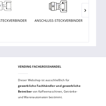
STECKVERBINDER
ANSCHLUSS-STECKVERBINDER
VERGRÖS
VENDING FACHGROSSHANDEL
Dieser Webshop ist aus­schließ­lich für
gewerbliche Fach­händler und gewerb­liche
Betreiber
von Kaffeemaschinen, Getränke-
und Warenautomaten bestimmt.