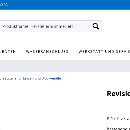
39 33
NENTEN
WASSERANSCHLUSS
WERKSTATT UND SERVI
Ersatzteile für Einzel- und Blockventile
Revisi
K 4 / K 5 / D
bestehend 