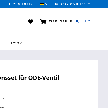
ZUM LOGIN
SERVICE/HILFE
VALVOTEC (DEUTSCH)
WARENKORB
0,00 € *
CE
EVOCA
onsset für ODE-Ventil
 52
aus: