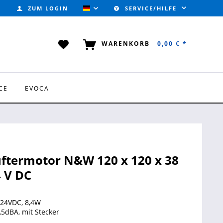
ZUM LOGIN
SERVICE/HILFE
VALVOTEC (DEUTSCH)
WARENKORB
0,00 € *
CE
EVOCA
üftermotor N&W 120 x 120 x 38
 V DC
 24VDC, 8,4W
,5dBA, mit Stecker