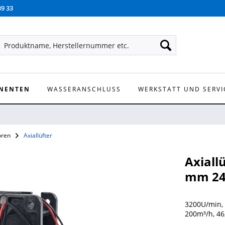
39 33
NENTEN
WASSERANSCHLUSS
WERKSTATT UND SERVI
oren
Axiallüfter
Axiall
mm 24
3200U/min,
200m³/h, 46