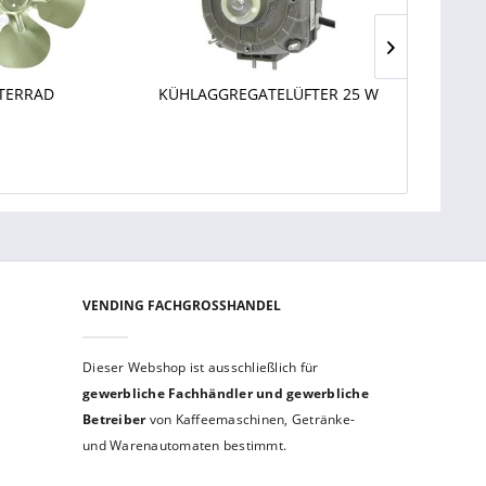
TERRAD
KÜHLAGGREGATELÜFTER 25 W
KÜHLAGG
VENDING FACHGROSSHANDEL
Dieser Webshop ist aus­schließ­lich für
gewerbliche Fach­händler und gewerb­liche
Betreiber
von Kaffeemaschinen, Getränke-
und Warenautomaten bestimmt.