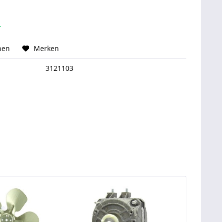
r
hen
Merken
3121103