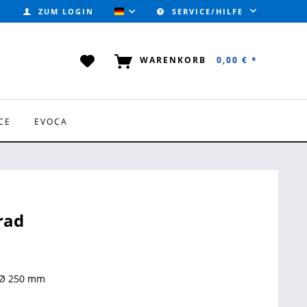
ZUM LOGIN
SERVICE/HILFE
VALVOTEC (DEUTSCH)
WARENKORB
0,00 € *
CE
EVOCA
rad
 Ø 250 mm