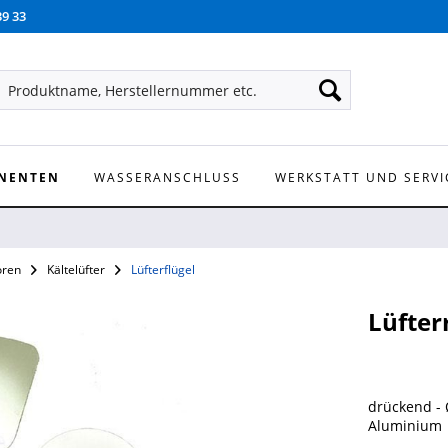
39 33
NENTEN
WASSERANSCHLUSS
WERKSTATT UND SERVI
oren
Kältelüfter
Lüfterflügel
Lüfter
drückend -
Aluminium