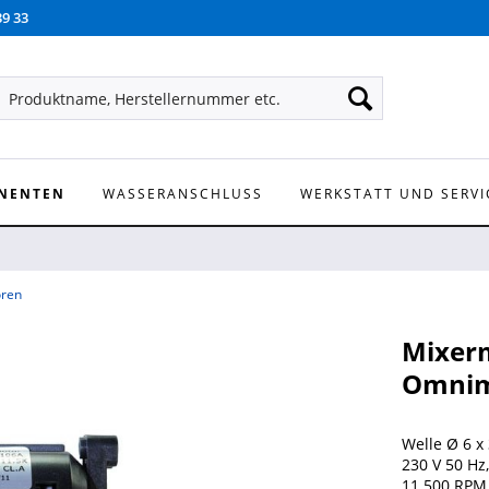
39 33
NENTEN
WASSERANSCHLUSS
WERKSTATT UND SERVI
ren
Mixerm
Omnim
Welle Ø 6 x
230 V 50 Hz,
11.500 RPM