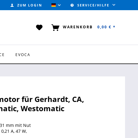
ZUM LOGIN
SERVICE/HILFE
VALVOTEC (DEUTSCH)
WARENKORB
0,00 € *
CE
EVOCA
otor für Gerhardt, CA,
atic, Westomatic
 31 mm mit Nut
 0,21 A, 47 W,