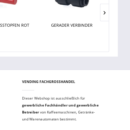
SSTOPFEN ROT
GERADER VERBINDER
TR
PLATIN
VENDING FACHGROSSHANDEL
Dieser Webshop ist aus­schließ­lich für
gewerbliche Fach­händler und gewerb­liche
Betreiber
von Kaffeemaschinen, Getränke-
und Warenautomaten bestimmt.